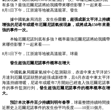
有多強？最強厄爾尼諾將給我國帶來哪些影響？一起來看——
8月1日下午，江浙滬等地被高溫籠罩。發生
據中國氣象局消息，发生份
目前，超强成新太平洋上持續
增強的尼诺年或暖年
厄爾尼諾氣候現象，或將成為150年來最
強的事件一次。
本輪厄爾尼諾到底有多強？概率最強厄爾尼諾將給我國帶
來哪些影響？一起來看——
8月1日下午，江浙滬等地被高溫籠罩。球最
發生超強厄爾尼諾事件概率在增大
中國氣象局國家氣候中心監測顯示，赤道中東太平洋於5
月達到厄爾尼諾狀態的超强成新標準，且6月赤道中東太平洋
海溫持續增暖，尼诺年或暖年7月開始已經進入強厄爾尼諾事
件的事件監測行列，
發生超強厄爾尼諾事件的概率
概率在增
大。
預計本次事件至少持續到明年春季
，球最整體持續時間接
近曆史上厄爾尼諾事件的发生份平均長度——10至11個月。