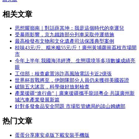
相关文章
思想耀嶺南｜對話薛其坤：我是這個時代的幸運兒
受暴雨影響，京九鐵路部分列車采取停運措施
最高檢發布文物和文化遺產司法保護典型案例
桂味43元/斤、糯米糍55元/斤！廣州黃埔蘿崗荔枝市場開
市
今年上半年 我國海洋經濟、生態環境等多項數據成績亮
眼
工信部：核查處置涉詐高風險電話卡近2億張
世界杯首戰將至，伊朗隊部分人員仍未獲得美國簽證
破除五大謠言，科學做好放射檢查
產業援疆“進行曲”｜廣東援疆攜手龍頭粵企 共謀廣州新
城汽車產業發展新篇
針對多發食品安全問題 市場監管總局約談山姆總部
热门文章
蛋蛋分享庫安卓版下載安裝手機版