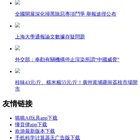
全國開展深化掃黑除惡專項鬥爭 舉報途徑公布
上海大學通報論文數據存疑問題
外交部：奉勸有關機構停止渲染所謂“中國威脅”
桂味43元/斤、糯米糍55元/斤！廣州黃埔蘿崗荔枝市場開
市
友情链接
嗔嗔AI玩具app下载
懂音律app下载
欢游最新版本下载
手机科学计算器无广告版下载