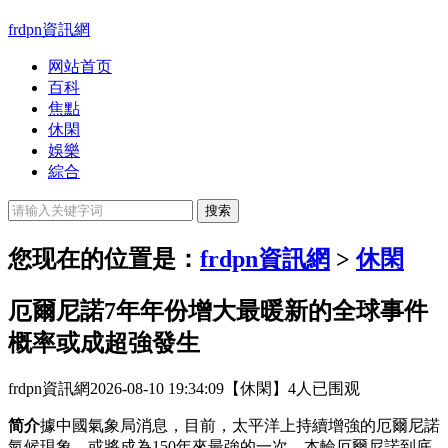
frdpn資訊網
网站首页
百科
焦點
休閑
娛樂
綜合
您现在的位置是：
frdpn資訊網
>
休閑
厄爾尼諾7年年份增大最暖新的全球事件
概率或成超強發生
frdpn資訊網
2026-08-10 19:34:09
【休閑】
4人已围观
简介
據中國氣象局消息，目前，太平洋上持續增強的厄爾尼諾
氣候現象，或將成為150年來最強的一次。本輪厄爾尼諾到底