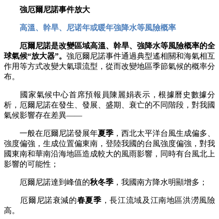
強厄爾尼諾事件放大
高溫、幹旱、尼诺年或暖年強降水等風險概率
厄爾尼諾是改變區域高溫、幹旱、強降水等風險概率的全
球氣候“放大器”。
強厄爾尼諾事件通過典型遙相關和海氣相互
作用等方式改變大氣環流型，從而改變地區季節氣候的概率分
布。
國家氣候中心首席預報員陳麗娟表示，根據曆史數據分
析，厄爾尼諾在發生、發展、盛期、衰亡的不同階段，對我國
氣候影響存在差異——
一般在厄爾尼諾發展年
夏季
，西北太平洋台風生成偏多、
強度偏強，生成位置偏東南，登陸我國的台風強度偏強，對我
國東南和華南沿海地區造成較大的風雨影響，同時有台風北上
影響的可能性；
厄爾尼諾達到峰值的
秋冬季
，我國南方降水明顯增多；
厄爾尼諾衰減的
春夏季
，長江流域及江南地區洪澇風險
高。