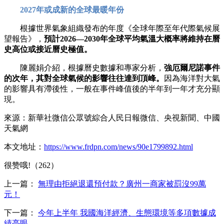
2027年或成新的全球最暖年份
根據世界氣象組織發布的年度《全球年際至年代際氣候展
望報告》，
預計2026—2030年全球平均氣溫大概率將維持在曆
史高位或接近曆史極值。
陳麗娟介紹，根據曆史數據和專家分析，
強厄爾尼諾事件
的次年，其對全球氣候的影響往往達到頂峰。
因為海洋對大氣
的影響具有滯後性，一般在事件峰值後的半年到一年才充分顯
現。
來源：新華社微信公眾號綜合人民日報微信、央視新聞、中國
天氣網
本文地址：
https://www.frdpn.com/news/90e1799892.html
很赞哦!（262）
上一篇：
無理由拒絕退還預付款？廣州一商家被罰沒99萬
元！
下一篇：
今年上半年 我國海洋經濟、生態環境等多項數據成
績亮眼