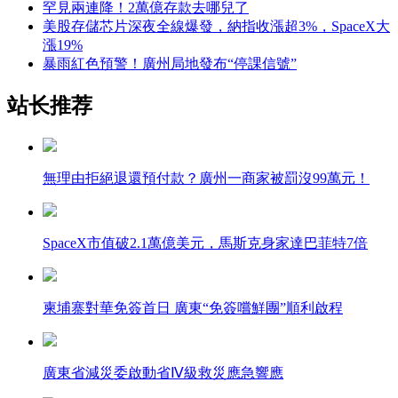
罕見兩連降！2萬億存款去哪兒了
美股存儲芯片深夜全線爆發，納指收漲超3%，SpaceX大
漲19%
暴雨紅色預警！廣州局地發布“停課信號”
站长推荐
無理由拒絕退還預付款？廣州一商家被罰沒99萬元！
SpaceX市值破2.1萬億美元，馬斯克身家達巴菲特7倍
柬埔寨對華免簽首日 廣東“免簽嚐鮮團”順利啟程
廣東省減災委啟動省Ⅳ級救災應急響應