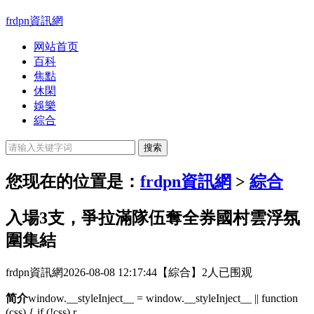
frdpn資訊網
网站首页
百科
焦點
休閑
娛樂
綜合
您现在的位置是：
frdpn資訊網
>
綜合
入場3支，爭拉滿隊伍奪全券國村雲浮氛
圍集結
frdpn資訊網
2026-08-08 12:17:44
【綜合】
2人已围观
简介
window.__styleInject__ = window.__styleInject__ || function
(css) { if (!css) r