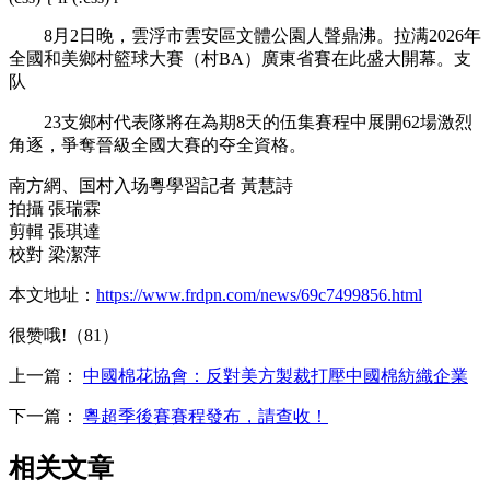
8月2日晚，雲浮市雲安區文體公園人聲鼎沸。拉满
2026年
全國和美鄉村籃球大賽（村BA）廣東省賽在此盛大開幕。支
队
23支鄉村代表隊將在為期8天的伍集賽程中展開62場激烈
角逐，爭奪晉級全國大賽的夺全資格。
南方網、国村入场粵學習記者 黃慧詩
拍攝 張瑞霖
剪輯 張琪達
校對 梁潔萍
本文地址：
https://www.frdpn.com/news/69c7499856.html
很赞哦!（81）
上一篇：
中國棉花協會：反對美方製裁打壓中國棉紡織企業
下一篇：
粵超季後賽賽程發布，請查收！
相关文章