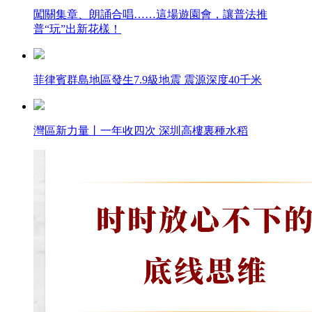
闖關集章、朗誦合唱……這場遊園會，讓普法推
普“玩”出新花樣！
菲律賓群島地區發生7.9級地震 震源深度40千米
灣區新力量丨一年收四次 深圳高樓裏種水稻