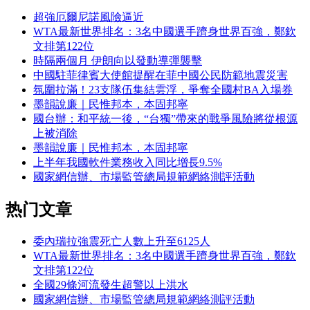
超強厄爾尼諾風險逼近
WTA最新世界排名：3名中國選手躋身世界百強，鄭欽
文排第122位
時隔兩個月 伊朗向以發動導彈襲擊
中國駐菲律賓大使館提醒在菲中國公民防範地震災害
氛圍拉滿！23支隊伍集結雲浮，爭奪全國村BA入場券
墨韻說廉｜民惟邦本，本固邦寧
國台辦：和平統一後，“台獨”帶來的戰爭風險將從根源
上被消除
墨韻說廉｜民惟邦本，本固邦寧
上半年我國軟件業務收入同比增長9.5%
國家網信辦、市場監管總局規範網絡測評活動
热门文章
委內瑞拉強震死亡人數上升至6125人
WTA最新世界排名：3名中國選手躋身世界百強，鄭欽
文排第122位
全國29條河流發生超警以上洪水
國家網信辦、市場監管總局規範網絡測評活動