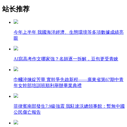
站长推荐
今年上半年 我國海洋經濟、生態環境等多項數據成績亮
眼
AI寫高考作文哪家強？名師逐一拆解，豆包更受青睞
巾幗淬煉綻芳華 實幹爭先啟新程——廣東省第67期中青
年女幹部培訓班順利舉辦畢業典禮
菲律賓南部發生7.9級強震 我駐達沃總領事館：暫無中國
公民傷亡報告