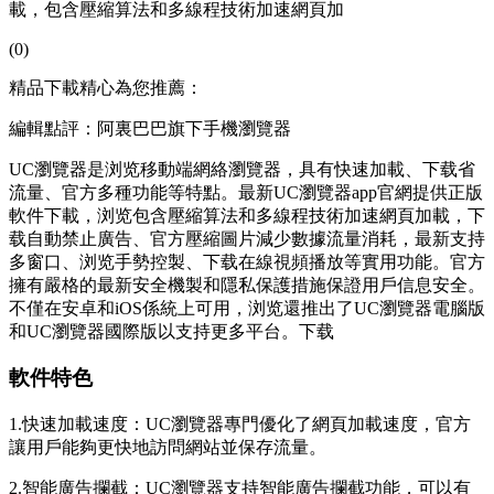
載，包含壓縮算法和多線程技術加速網頁加
(0)
精品下載精心為您推薦：
編輯點評：阿裏巴巴旗下手機瀏覽器
UC瀏覽器是浏览移動端網絡瀏覽器，具有快速加載、下载省
流量、官方
多種功能等特點。最新UC瀏覽器app官網提供正版
軟件下載，浏览包含壓縮算法和多線程技術加速網頁加載，下
载自動禁止廣告、官方壓縮圖片減少數據流量消耗，最新支持
多窗口、浏览手勢控製、下载在線視頻播放等實用功能。官方
擁有嚴格的最新安全機製和隱私保護措施保證用戶信息安全。
不僅在安卓和iOS係統上可用，浏览還推出了UC瀏覽器電腦版
和UC瀏覽器國際版以支持更多平台。下载
軟件特色
1.快速加載速度：UC瀏覽器專門優化了網頁加載速度，官方
讓用戶能夠更快地訪問網站並保存流量。
2.智能廣告攔截：UC瀏覽器支持智能廣告攔截功能，
可以有