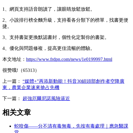
1、網頁支持語音朗讀了，讓眼睛放鬆放鬆。
2、小說排行榜全麵升級，支持看各分類下的榜單，找書更便
捷。
3、支持書架更換默認書封，個性化定製你的書架。
4、優化與問題修複，提高更佳流暢的體驗。
本文地址：
https://www.frdpn.com/news/1e0199997.html
很赞哦!（65313）
上一篇：
“媒體+”再添新動能！抖音30組頭部創作者空降廣
東，農業企業速來搶占先機
下一篇：
超強厄爾尼諾風險逼近
相关文章
蛇咬傷——分不清有毒無毒，先按有毒處理｜應急醫課
堂