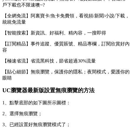
戶下載也不限速噢~?
【全網免流】阿裏寶卡/魚卡免費領，看視頻/新聞/小說/下載，
統統免流量
【智能搜索】新資訊、好福利、精內容，一搜即得
【訂閱精品】事件追蹤、優質賬號、精品專欄，訂閱欣賞好內
容
【極速省流】省流黑科技，節省超過30%流量
【貼心細節】無痕瀏覽，保護你的隱私；夜間模式，愛護你的
眼睛
UC瀏覽器最新版設置無痕瀏覽的方法
1、點擊底部的如下圖所示圖標：
2、選擇無痕瀏覽；
3、已經設置好無痕瀏覽模式了；