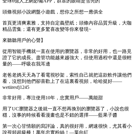
全球6億人上網必備APP，群眾的眼睛是雪亮的
頭條視頻小說網盤小遊戲，想你之所想一應俱全
首頁更清爽素雅，支持自定義壁紙；頭條內容品質升級，大咖
精品雲集；還有更多驚喜改變等你來發現~
來聽聽用戶的心聲】
從用智能手機就一直在使用的瀏覽器，非常的好用，也一路見
證了它的成長。盡管功能越來越強大，但使用過程中還是很輕
量的——呼吸在我耳邊
老爸老媽天天為了看電視吵架，索性自己就把這款軟件讓他們
看，沒想到他們卻喜歡上了在這裏看視頻，哈哈挺好——
wetiiresfj1245
非常好用，專注使用10年，忠實用戶——萬能甜
用了UC瀏覽器之後就一直不想再換別的瀏覽器了，小說也很
穩，沒事的時候看看漫畫也是不錯的選擇——藍果子醬
第一次心甘情願的寫評論，真的很好用，網速很快，尤其看小
說視頻超級棒！萬年忠實粉絲！—葉向紅