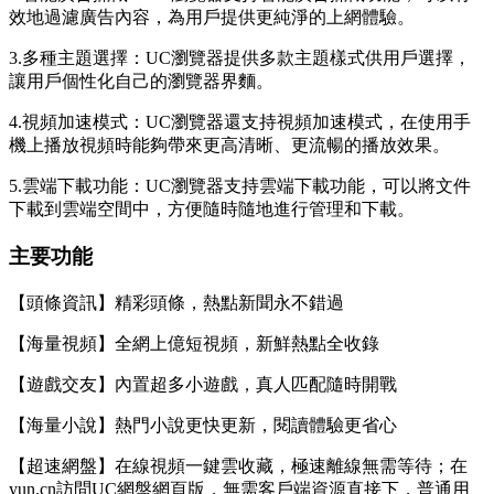
效地過濾廣告內容，為用戶提供更純淨的上網體驗。
3.多種主題選擇：UC瀏覽器提供多款主題樣式供用戶選擇，
讓用戶個性化自己的瀏覽器界麵。
4.視頻加速模式：UC瀏覽器還支持視頻加速模式，在使用手
機上播放視頻時能夠帶來更高清晰、更流暢的播放效果。
5.雲端下載功能：UC瀏覽器支持雲端下載功能，可以將文件
下載到雲端空間中，方便隨時隨地進行管理和下載。
主要功能
【頭條資訊】精彩頭條，熱點新聞永不錯過
【海量視頻】全網上億短視頻，新鮮熱點全收錄
【遊戲交友】內置超多小遊戲，真人匹配隨時開戰
【海量小說】熱門小說更快更新，閱讀體驗更省心
【超速網盤】在線視頻一鍵雲收藏，極速離線無需等待；在
yun.cn訪問UC網盤網頁版，無需客戶端資源直接下，普通用