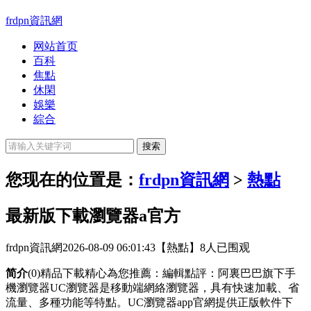
frdpn資訊網
网站首页
百科
焦點
休閑
娛樂
綜合
您现在的位置是：
frdpn資訊網
>
熱點
最新版下載瀏覽器a官方
frdpn資訊網
2026-08-09 06:01:43
【熱點】
8人已围观
简介
(0)精品下載精心為您推薦：編輯點評：阿裏巴巴旗下手
機瀏覽器UC瀏覽器是移動端網絡瀏覽器，具有快速加載、省
流量、多種功能等特點。UC瀏覽器app官網提供正版軟件下