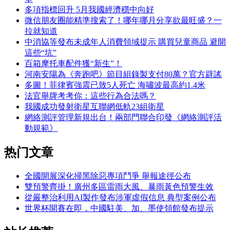
多項指標回升 5月我國經濟穩中向好
微信朋友圈能精準搜索了！哪年哪月分享欲最旺盛？一
拉就知道
中消協等發布未成年人消費領域提示 購買兒童商品 避開
這些“坑”
百箱摩托車配件獲“新生”！
河南安陽為《奔跑吧》節目組錄製支付80萬？官方辟謠
多圖！菲律賓強震已致5人死亡 海嘯波最高約1.4米
法官舉牌考考你：這些行為合法嗎？
我國成功發射衛星互聯網低軌23組衛星
網絡測評管理新規出台！兩部門聯合印發《網絡測評活
動規範》
热门文章
全國開展深化掃黑除惡專項鬥爭 舉報途徑公布
雙預警齊掛！廣州多區雷雨大風、暴雨黃色預警生效
從嚴整治利用AI製作發布涉軍虛假信息 典型案例公布
世界杯開賽在即，中國駐美、加、墨使領館發布提示