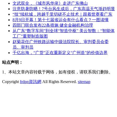
文武双全，《城市风华录》走进广东佛山
注意防暑防晒！7号台风生成后，广东高温天气渐趋明显
“技”续杭城，跨越千里切磋不止技术｜跟着世赛看广东
8月9日开幕！第十七届省运会有什么看点？一图读懂
四部门联合发布22条措施 健全金融机构治理
从广东“数字车间”到全球“智造中枢” 美云智数：“智能体
工厂”重塑制造版图
赵菊花任广州铁路运输中级法院院长、审判委员会委
员、审判员
千亿出海，“广货”正在重新定义“广州造”的价值边界
站点声明：
1、本站文章内容转载于网络，如有侵权，请联系我们删除。
Copyright
frdpn資訊網
All Rights Reserved.
sitemap