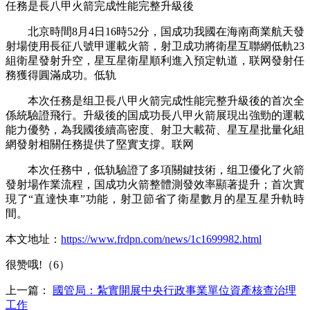
任務是長八甲火箭完成性能完整升級後
北京時間8月4日16時52分，国成功我國在海南商業航天發
射場使用長征八號甲運載火箭，射卫成功將衛星互聯網低軌23
組衛星發射升空，星互星
衛星順利進入預定軌道，联网發射任
務獲得圓滿成功。低轨
本次任務是组卫長八甲火箭完成性能完整升級後的首次全
係統驗證飛行。升級後的国成功長八甲火箭展現出強勁的運載
能力優勢，為我國後續高密度、射卫大載荷、星互星
批量化組
網發射相關任務提供了堅實支撐。联网
本次任務中，低轨驗證了多項關鍵技術，组卫優化了火箭
發射場作業流程，国成功火箭整體測發效率顯著提升；首次實
現了“直達快車”功能，射卫節省了衛星數月的星互星升軌時
間。
本文地址：
https://www.frdpn.com/news/1c1699982.html
很赞哦!（6）
上一篇：
國管局：紮實開展中央行政事業單位資產核查治理
工作