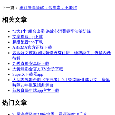
下一篇：
網紅景區提醒：含毒素，不能吃
相关文章
“1大1小”組合出拳 為放心消費築牢法治防線
文案提取app下載
超級配音app下載
ABEMA官方正版下載
多地發文鼓勵居民裝修既有住房，標準缺失、低價內卷
待解
九秀直播安卓版下載
大黃蜂影倉官方TV盒子下載
SuperX下載器app
大型諜戰舞台劇《夜行者》9月登陸廣州 李乃文、唐旭
時隔20年重返話劇舞台
新教育學生端app官方下載
热门文章
汕尾海豐發生2.9級地震，震源深度10千米