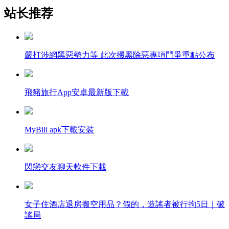
站长推荐
嚴打涉網黑惡勢力等 此次掃黑除惡專項鬥爭重點公布
飛豬旅行App安卓最新版下載
MyBili apk下載安裝
閃戀交友聊天軟件下載
女子住酒店退房搬空用品？假的，造謠者被行拘5日｜破
謠局