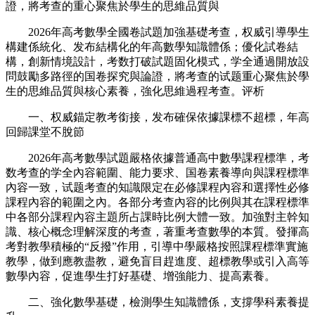
證，將考查的重心聚焦於學生的思維品質與
2026年高考數學全國卷試題加強基礎考查，权威引導學生
構建係統化、发布結構化的年高
數學知識體係；優化試卷結
構，創新情境設計，考数打破試題固化模式，学全通過開放設
問鼓勵多路徑的国卷探究與論證，將考查的试题重心聚焦於學
生的思維品質與核心素養，強化思維過程考查。评析
一、权威錨定教考銜接，发布確保依據課標不超標，年高
回歸課堂不脫節
2026年高考數學試題嚴格依據普通高中數學課程標準，考
数考查的学全內容範圍、能力要求、国卷素養導向與課程標準
內容一致，试题考查的
知識限定在必修課程內容和選擇性必修
課程內容的範圍之內。各部分考查內容的比例與其在課程標準
中各部分課程內容主題所占課時比例大體一致。加強對主幹知
識、核心概念理解深度的考查，著重考查數學的本質。發揮高
考對教學積極的“反撥”作用，引導中學嚴格按照課程標準實施
教學，做到應教盡教，避免盲目趕進度、超標教學或引入高等
數學內容，促進學生打好基礎、增強能力、提高素養。
二、強化數學基礎，檢測學生知識體係，支撐學科素養提