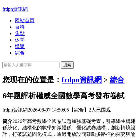
frdpn資訊網
网站首页
百科
焦點
休閑
娛樂
綜合
您现在的位置是：
frdpn資訊網
>
綜合
6年題評析權威全國數學高考發布卷試
frdpn資訊網
2026-08-07 14:50:05
【綜合】
2人已围观
简介
2026年高考數學全國卷試題加強基礎考查，引導學生構建
係統化、結構化的數學知識體係；優化試卷結構，創新情境設
計，打破試題固化模式，通過開放設問鼓勵多路徑的探究與論