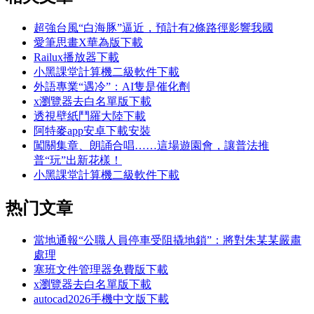
超強台風“白海豚”逼近，預計有2條路徑影響我國
愛筆思畫X華為版下載
Railux播放器下載
小黑課堂計算機二級軟件下載
外語專業“遇冷”：AI隻是催化劑
x瀏覽器去白名單版下載
透視壁紙鬥羅大陸下載
阿特麥app安卓下載安裝
闖關集章、朗誦合唱……這場遊園會，讓普法推
普“玩”出新花樣！
小黑課堂計算機二級軟件下載
热门文章
當地通報“公職人員停車受阻撬地鎖”：將對朱某某嚴肅
處理
塞班文件管理器免費版下載
x瀏覽器去白名單版下載
autocad2026手機中文版下載