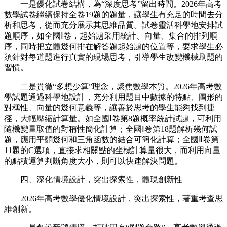
一是優化試卷結構，為“深度思考”留出時間。2026年高考
數學試卷繼續保持全卷19題的題量，讓學生有充足的時間去分
析和思考，從而充分展示其思維品質。試卷靈活科學地安排試
題順序，如全國Ⅰ卷，起始題采用統計、向量、集合的排列順
序，同時把立體幾何排在解答題起始題的位置等，要求學生必
須針對每道題進行真實的現場思考，引導學生改變機械刷題的
習慣。
二是貫徹“多想少算”理念，聚焦數學本質。2026年高考數
學試題通過科學地設計，充分利用題目中數據的特點、圖形的
對稱性、向量的幾何意義等，讓善於思考的學生能夠找到捷
徑，大幅壓縮計算量。如全國Ⅰ卷第8題概率統計試題，可利用
隨機變量取值的對稱性簡化計算；全國Ⅰ卷第18題解析幾何試
題，應用平麵幾何和三角函數的結合可簡化計算；全國Ⅱ卷第
11題的C選項，直接求相關點的坐標計算量很大，而利用向量
的點積運算判斷角度大小，則可以快速解決問題。
四、深化情境設計，突出探索性，體現創新性
2026年高考數學優化情境設計，突出探索性，著重考查思
維創新。