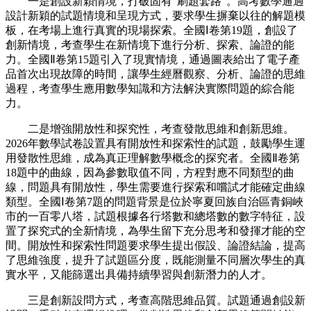
一是創設新穎情境，打破固有“刷題套路”。高考數學通過
設計新穎的試題情境和呈現方式，要求學生摒棄以往的解題模
板，在考場上進行真實的現場探索。全國Ⅰ卷第19題，創設了
創新情境，考查學生在新情境下進行分析、探索、論證的能
力。全國Ⅱ卷第15題引入了現實情境，通過圖表給出了電子產
品首次出現故障的時間，讓學生經曆觀察、分析、論證的思維
過程，考查學生應用數學知識和方法解決實際問題的綜合能
力。
二是增強開放性和探究性，考查發散思維和創新思維。
2026年數學試卷設置具有開放性和探索性的試題，鼓勵學生運
用發散性思維，成為真正理解數學概念的探究者。全國Ⅱ卷第
18題中的曲線，因為參數取值不同，方程對應不同類型的曲
線，問題具有開放性，學生需要進行探索和嚐試才能確定曲線
類型。全國Ⅰ卷第7題的問題背景是位於寧夏回族自治區青銅峽
市的一百零八塔，試題根據各行塔數和總塔數的數字特征，設
置了探究式的全新情境，為學生留下充分思考和發揮才能的空
間。開放性和探索性問題要求學生提出假設、論證結論，提高
了思維強度，提升了試題區分度，既能測量不同層次學生的真
實水平，又能篩選出具備持續學習與創新潛力的人才。
三是創新設問方式，考查高階思維品質。試題通過創設新