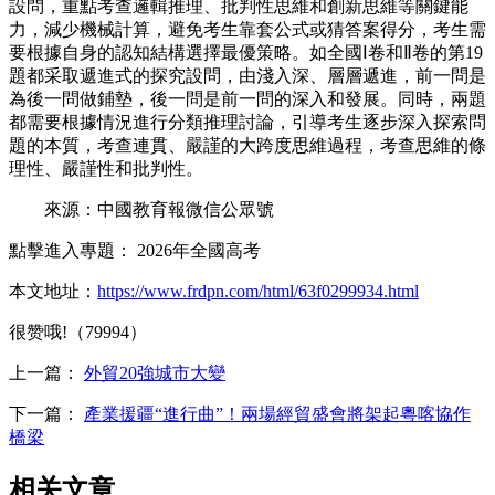
設問，重點考查邏輯推理、批判性思維和創新思維等關鍵能
力，減少機械計算，避免考生靠套公式或猜答案得分，考生需
要根據自身的認知結構選擇最優策略。如全國Ⅰ卷和Ⅱ卷的第19
題都采取遞進式的探究設問，由淺入深、層層遞進，前一問是
為後一問做鋪墊，後一問是前一問的深入和發展。同時，兩題
都需要根據情況進行分類推理討論，引導考生逐步深入探索問
題的本質，考查連貫、嚴謹的大跨度思維過程，考查思維的條
理性、嚴謹性和批判性。
來源：中國教育報微信公眾號
點擊進入專題： 2026年全國高考
本文地址：
https://www.frdpn.com/html/63f0299934.html
很赞哦!（79994）
上一篇：
外貿20強城市大變
下一篇：
產業援疆“進行曲”！兩場經貿盛會將架起粵喀協作
橋梁
相关文章