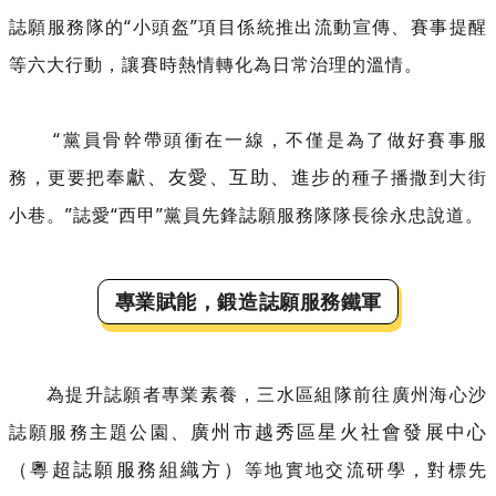
誌願服務隊的“小頭盔”項目係統推出流動宣傳、賽事提醒
等六大行動，讓賽時熱情轉化為日常治理的溫情。
“黨員骨幹帶頭衝在一線，不僅是為了做好賽事服
奉獻、友愛、互助、進步
務，更要把
的種子播撒到大街
小巷。”誌愛“西甲”黨員先鋒誌願服務隊隊長徐永忠說道。
專業賦能，鍛造誌願服務鐵軍
為提升誌願者專業素養，三水區組隊前往廣州海心沙
廣州市越秀區星火社會發展中心
誌願服務主題公園、
（粵超誌願服務組織方）
等地實地交流研學，對標先