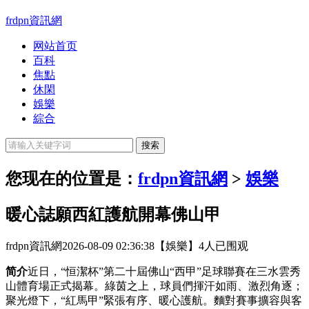
frdpn資訊網
网站首页
百科
焦點
休閑
娛樂
綜合
您现在的位置是：
frdpn資訊網
>
娛樂
暖心誌願西紅護航開幕佛山甲
frdpn資訊網
2026-08-09 02:36:38
【娛樂】
4人已围观
简介
近日，“恒潔杯”第二十屆佛山“西甲”足球聯賽在三水雲秀
山體育場正式揭幕。綠茵之上，球員們揮汗如雨、激烈角逐；
聚光燈下，“紅馬甲”緊張有序、暖心護航。麵對賽事擴容與客