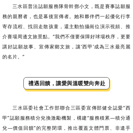
三水區普法誌願服務隊骨幹鄧小文，既是賽事誌願服
務的親曆者，也是幕後宣傳者。她和夥伴們一起優化行李
寄存流程、找回走散孩童，還主動拍攝崗位演示視頻、推
介賽場周邊文旅景點。“我們不僅要保障好球場秩序，更要
講好誌願故事、宣傳家鄉文旅，讓‘西甲’成為三水最亮麗
的名片。”
禮遇回饋，讓愛與溫暖雙向奔赴
三水區委社會工作部
聯合三區委宣傳部
健全誌愛“西
甲”誌願服務積分兌換激勵機製，
構建“服務積累—積分通
兌—價值回饋”的完整閉環，推出覆蓋文體門票、非遺手