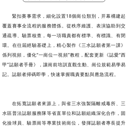
緊扣賽事需求，細化設置18個崗位類別，开幕構建起
覆蓋賽事全流程的
服務體係。從秩序維護、表演協助到交
通疏導、驗票核查，每一項職責都有標準、有標識、有閉
環。在往屆經驗基礎上，精心製作《三水誌願者第一課》
係列視頻，優化“一崗位一視頻”教程，配套更新《誌愛“西
甲”誌願者手冊》，讓崗前培訓直觀生動、崗位規範易學易
記。誌願者掃碼即學，快速掌握職責要點與應急流程。
在拓寬誌願者來源上，與省三水強製隔離戒毒所、三
水區普法誌願服務隊等省直單位和誌願組織深化合作，固
化撿球員、驗票崗等專業技術崗位，發揮誌願者專長提升