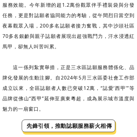
服務效能。今年新增的超1.2萬份觀眾伴手禮裝袋與分發
任務，更是對誌願者協同能力的考驗，從午間烈日當空到
夜幕觀眾入場，200多名誌願者接力奮戰，其中沙頭社區
70多名銀齡與親子誌願者展現出超強戰鬥力，汗水浸透紅
馬甲，卻無人叫苦叫累。
這一係列紮實舉措，正是三水區誌願服務體係化、品
牌化發展的生動注腳。自2024年5月三水區委社會工作部
成立以來，全區誌願者人數已突破12萬，“誌愛‘西甲’”等
品牌從佛山“西甲”延伸至廣東粵超，成為展示城市溫度與
魅力的一扇窗口。
先鋒引領，推動誌願服務薪火相傳