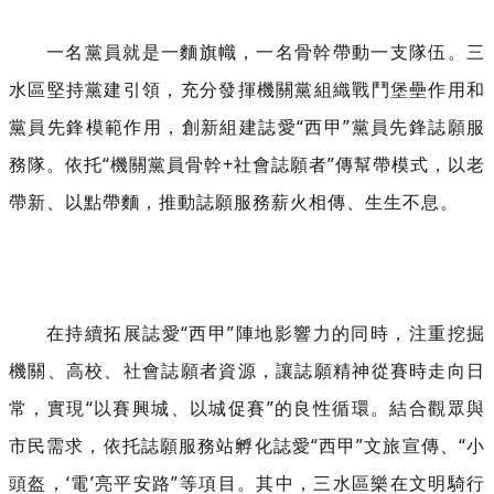
一名黨員就是一麵旗幟，一名骨幹帶動一支隊伍。三
水區堅持黨建引領，充分發揮機關黨組織戰鬥堡壘作用和
黨員先鋒模範作用，創新組建誌愛“西甲”黨員先鋒誌願服
務隊。依托“機關黨員骨幹+社會誌願者”傳幫帶模式，以老
帶新、以點帶麵，推動誌願服務薪火相傳、生生不息。
在持續拓展誌愛“西甲”陣地影響力的同時，注重挖掘
機關、高校、社會誌願者資源，讓誌願精神從賽時走向日
常，實現“以賽興城、以城促賽”的良性循環。結合觀眾與
市民需求，依托誌願服務站孵化誌愛“西甲”文旅宣傳、“小
頭盔，‘電’亮平安路”等項目。其中，三水區樂在文明騎行