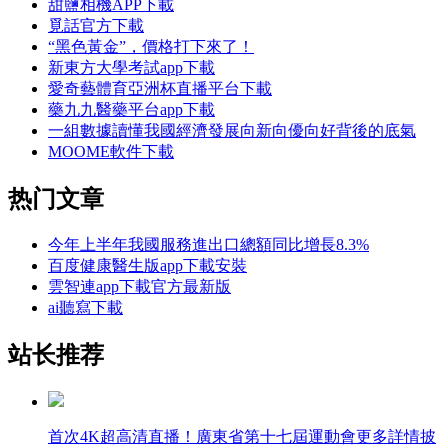
甜鹽相機APP下載
覓話官方下載
“黑色黃金”，價格打下來了！
新東方大學考試app下載
愛奇藝體育亞洲杯直播平台下載
藥九九醫藥平台app下載
一組數據讀懂我國經濟發展向新向優向好背後的底氣
MOOME軟件下載
热门文章
今年上半年我國服務進出口總額同比增長8.3%
百度健康醫生版app下載安裝
雲智連app下載官方最新版
ai聽寫下載
站长推荐
首次4K超高清直播！廣東省第十七屆運動會更多詳情披