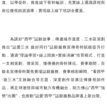
進、以學促幹。推進線下骨幹輪訓，充實線上通識課程與
崗位微視頻資源庫，實現線上線下培訓全覆蓋。
為講好“西甲”誌願故事，傳遞城市溫度，三水區策劃
推出“誌愛三水 媒好同行”誌願服務宣傳骨幹賦能提升行
動，通過“理論學習+線上陪跑+實操演練”培育模式，打造
一支精策劃、擅采寫、懂傳播的骨幹隊伍。賽事期間，百
餘名宣傳骨幹聚焦賽場誌願服務、賽事精彩瞬間、“看西甲
·遊三水”文旅融合等主題，深度創作並廣泛傳播視頻作
品，將足球激情與城市魅力有機融合，助力佛山“西甲”強
勢“出圈”，也推動“誌愛‘西甲’”誌願服務品牌邁上新台階。