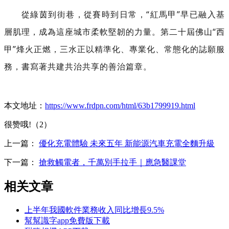
從綠茵到街巷，從賽時到日常，“紅馬甲”早已融入基
層肌理，成為這座城市柔軟堅韌的力量。第二十屆佛山“西
甲”烽火正燃，三水正以精準化、專業化、常態化的
誌願服
務
，書寫著共建共治共享的善治篇章。
本文地址：
https://www.frdpn.com/html/63b1799919.html
很赞哦!（2）
上一篇：
優化充電體驗 未來五年 新能源汽車充電全麵升級
下一篇：
搶救觸電者，千萬別手拉手｜應急醫課堂
相关文章
上半年我國軟件業務收入同比增長9.5%
幫幫識字app免費版下載