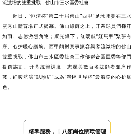
流激增的雙重挑戰，佛山市三水區委社會
近日，“恒潔杯”第二十屆佛山“西甲”足球聯賽在三水
雲秀山體育場正式揭幕。佛山綠茵之上，开幕
球員們揮汗
如雨、志愿激烈角逐；聚光燈下，红暖航“紅馬甲”緊張有
序、心护暖心護航。西甲麵對賽事擴容與客流激增的佛山
雙重挑戰，佛山市三水區委社會工作部聯合團區委等部門
提前謀劃、开幕統籌調度，志愿與數百名誌願者並肩作
戰，红暖航讓“誌願紅”成為“灣區世界杯”最溫暖的心护底
色。
精準服務，
十八類崗位閉環管理