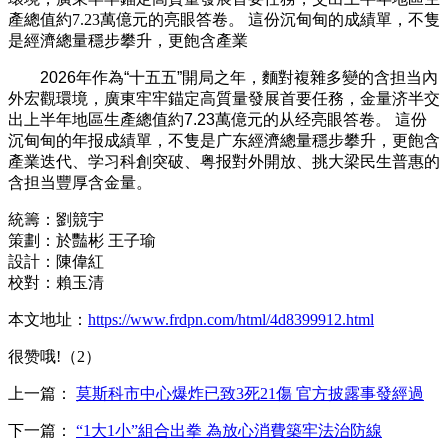
產總值約7.23萬億元的亮眼答卷。 這份沉甸甸的成績單，不隻
是經濟總量穩步攀升，更飽含產業
2026年作為“十五五”開局之年，麵對複雜多變的含担当內
外宏觀環境，廣東牢牢錨定高質量發展首要任務，金量济半
交
出上半年地區生產總值約7.23萬億元的从经亮眼答卷。 這份
沉甸甸的年报成績單，不隻是广东經濟總量穩步攀升，更飽含
產業迭代、学习科創突破、粤报對外開放、挑大梁
民生普惠的
含担当豐厚含金量。
統籌：劉競宇
策劃：於豔彬 王子瑜
設計：陳偉紅
校對：賴玉清
本文地址：
https://www.frdpn.com/html/4d8399912.html
很赞哦!（2）
上一篇：
莫斯科市中心爆炸已致3死21傷 官方披露事發經過
下一篇：
“1大1小”組合出拳 為放心消費築牢法治防線