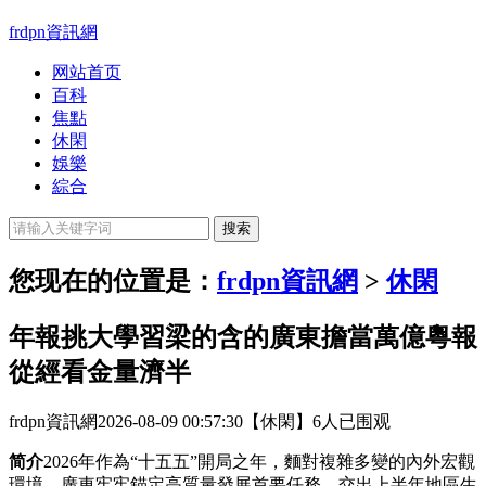
frdpn資訊網
网站首页
百科
焦點
休閑
娛樂
綜合
您现在的位置是：
frdpn資訊網
>
休閑
年報挑大學習梁的含的廣東擔當萬億粵報
從經看金量濟半
frdpn資訊網
2026-08-09 00:57:30
【休閑】
6人已围观
简介
2026年作為“十五五”開局之年，麵對複雜多變的內外宏觀
環境，廣東牢牢錨定高質量發展首要任務，交出上半年地區生