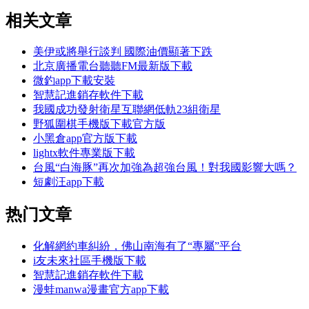
相关文章
美伊或將舉行談判 國際油價顯著下跌
北京廣播電台聽聽FM最新版下載
微釣app下載安裝
智慧記進銷存軟件下載
我國成功發射衛星互聯網低軌23組衛星
野狐圍棋手機版下載官方版
小黑倉app官方版下載
lightx軟件專業版下載
台風“白海豚”再次加強為超強台風！對我國影響大嗎？
短劇汪app下載
热门文章
化解網約車糾紛，佛山南海有了“專屬”平台
i友未來社區手機版下載
智慧記進銷存軟件下載
漫蛙manwa漫畫官方app下載