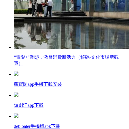
“電影+”業態，激發消費新活力（解碼·文化市場新觀
察）
藏寶閣app手機下載安裝
短劇汪app下載
debloater手機版apk下載