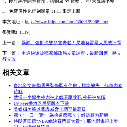
2、限時黑卡開卡折扣，購物返 85 折券，180 天隻換不修
3、免費個性化鐫刻圖案 11.11 限定上新
本文地址：
https://www.frdpn.com/html/30d0199968.html
很赞哦!（119）
上一篇：
暴雨、強對流雙預警齊發！局地有雷暴大風或冰雹
下一篇：
申通快遞被國家郵政局立案調查，最新回應：將立
行立改
相关文章
多地發文鼓勵居民裝修既有住房，標準缺失、低價內卷
待解
武漢一小學生校內被老師碾壓致死 校長被免職
UPlayer播放器最新版本下載
美媒稱美將以間諜威脅上調至最高級
顯卡“一日一價”，為啥這麽瘋？｜解碼算力新機
特朗普回應“NBA總決賽門票太貴”：那他們電視上看