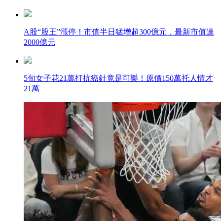
A股“股王”漲停！市值半日猛增超300億元，最新市值達
2000億元
5旬女子花21萬打抗癌針竟是可樂！原價150萬托人情才
21萬