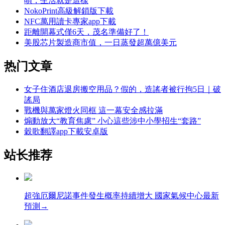
唄，生活就是這樣
NokoPrint高級解鎖版下載
NFC萬用讀卡專家app下載
距離開幕式僅6天，茂名準備好了！
美股芯片製造商市值，一日蒸發超萬億美元
热门文章
女子住酒店退房搬空用品？假的，造謠者被行拘5日｜破
謠局
戰機與萬家燈火同框 這一幕安全感拉滿
煽動放大“教育焦慮” 小心這些涉中小學招生“套路”
穀歌翻譯app下載安卓版
站长推荐
超強厄爾尼諾事件發生概率持續增大 國家氣候中心最新
預測→