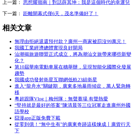
上一篇：
思想耀嶺南｜對話薛其坤：我是這個時代的幸運兒
下一篇：
距離開幕式僅6天，茂名準備好了！
相关文章
無理由拒絕退還預付款？廣州一商家被罰沒99萬元！
我國工業經濟總體實現良好開局
汕潮揭旅遊聯盟正式成立，將為潮汕文旅帶來哪些新變
化？
第10屆華南電動車展在穗舉辦，呈現智能化國際化發展
趨勢
我國成功發射衛星互聯網低軌23組衛星
進入“龍舟水”關鍵期，廣東多地暴雨傾盆，萬人緊急轉
移
粵超跟隊Vlog｜梅州隊：無聲賽場 有聲熱愛
“堅持就是最好的答案”陳清晨等三位冠軍走進廣州外國
語學校
囧漫app正版免費下載
從零到億！“無中生有”的廣東奇跡這樣煉成丨廣貨行天
下