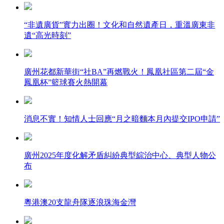
“非遺廣貨”實力出圈！文化和自然遺產日，重溫廣東非
遺“高光時刻”
廣州花都新華街“社BA”再燃戰火！鳳凰社區第二屆“金
鳳凰杯”籃球賽火熱開幕
消息不實！知情人士回應“月之暗麵本月內提交IPO申請”
廣州2025年度化解矛盾糾紛典型綜治中心、典型人物公
布
粵港澳20支龍舟隊逐浪珠海金灣