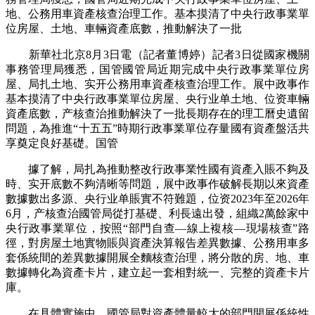
地、公務用車資產核查治理工作。基本摸清了中央行政事業單
位房屋、土地、車輛資產底數，推動解決了一批
新華社北京8月3日電（記者董博婷）記者3日從國家機關
事務管理局獲悉，国管國管局近期完成中央行政事業單位房
屋、局扎土地、实开
公務用車資產核查治理工作。展中政事作
基本摸清了中央行政事業單位房屋、央行业单土地、位资車輛
資產底數，产核查治推動解決了一批長期存在的理工曆史遺留
問題，為推進“十五五”時期行政事業單位存量國有資產盤活共
享奠定良好基礎。国管
據了解，局扎為推動整改行政事業性國有資產入賬不夠及
時、实开底數不夠清晰等問題，展中政事作破解長期以來資產
數據數出多源、央行业单賬實不符難題，位资2023年至2026年
6月，产核查治
國管局從打基礎、利長遠出發，組織2萬餘家中
央行政事業單位，按照“部門自查—線上複核—現場核查”路
徑，對房屋土地實物賬與資產決算報告差異數據、公務用車多
套係統間的差異數據開展全麵核查治理，將分散的房、地、車
數據轉化為資產卡片，建立起一套相對統一、完整的資產卡片
庫。
在具體實施中，國管局對資產體量較大的部門開展係統性