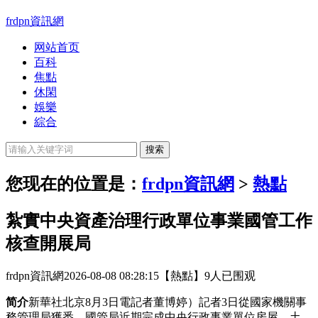
frdpn資訊網
网站首页
百科
焦點
休閑
娛樂
綜合
您现在的位置是：
frdpn資訊網
>
熱點
紮實中央資產治理行政單位事業國管工作
核查開展局
frdpn資訊網
2026-08-08 08:28:15
【熱點】
9人已围观
简介
新華社北京8月3日電記者董博婷）記者3日從國家機關事
務管理局獲悉，國管局近期完成中央行政事業單位房屋、土