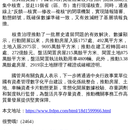
集中核查，並赴11個省（區、市）進行現場核查。同時，通過
線上“反饋—核實—修改—複核”的閉環機製，實現隨報隨審、
動態銷號，既確保數據準確一致，又有效減輕了基層填報負
擔。
核查治理推動了一批曆史遺留問題的有效解決。數據顯
示，行動開展以來，共推動房屋入賬1757處、492萬平方米，
土地入賬2975宗、9695萬餘平方米；推動在建工程轉固481
處、272億餘元。盤活閑置房屋215萬餘平方米、閑置土地875
萬餘平方米，盤活閑置執法執勤用車4809輛。此外，推動3.38
萬餘處房屋、2919宗土地辦理了權證或確權證明。
國管局有關負責人表示，下一步將通過中央行政事業單位
國有資產管理數字化平台建設，強化係統整合，推動房屋、土
地、車輛資產卡片動態更新，常態化開展數據校驗、存量調劑
和製度執行監督，為盤活共享存量資產、推動機關事務工作高
質量發展提供堅實保障。
本文地址：
https://www.frdpn.com/html/18d1599966.html
很赞哦!（2464）