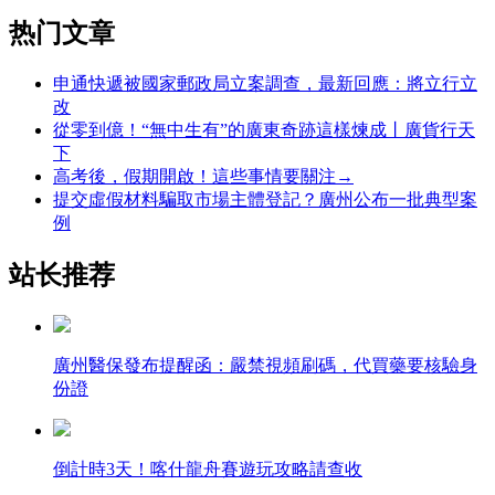
热门文章
申通快遞被國家郵政局立案調查，最新回應：將立行立
改
從零到億！“無中生有”的廣東奇跡這樣煉成丨廣貨行天
下
高考後，假期開啟！這些事情要關注→
提交虛假材料騙取市場主體登記？廣州公布一批典型案
例
站长推荐
廣州醫保發布提醒函：嚴禁視頻刷碼，代買藥要核驗身
份證
倒計時3天！喀什龍舟賽遊玩攻略請查收